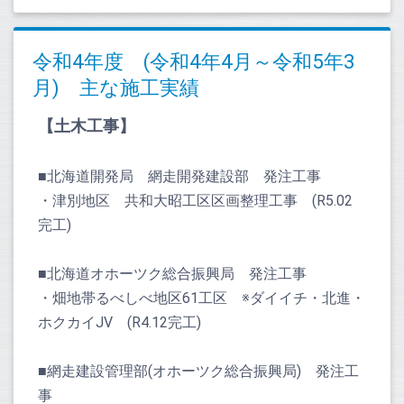
令和4年度 (令和4年4月～令和5年3
月) 主な施工実績
【土木工事】
■北海道開発局 網走開発建設部 発注工事
・津別地区 共和大昭工区区画整理工事 (R5.02
完工)
■北海道オホーツク総合振興局 発注工事
・畑地帯るべしべ地区61工区 ※ダイイチ・北進・
ホクカイJV (R4.12完工)
■網走建設管理部(オホーツク総合振興局) 発注工
事