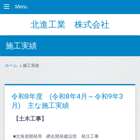
Menu
北進工業 株式会社
施工実績
ホーム
»
施工実績
令和8年度 (令和8年4月～令和9年3
月) 主な施工実績
【土木工事】
■北海道開発局 網走開発建設部 発注工事