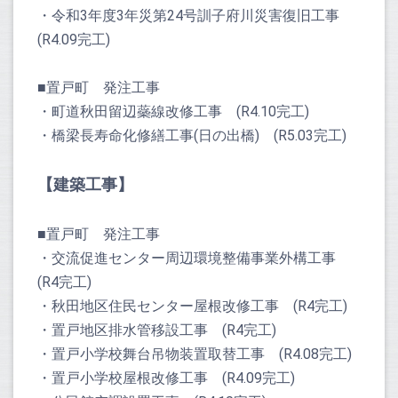
・令和3年度3年災第24号訓子府川災害復旧工事
(R4.09完工)
■置戸町 発注工事
・町道秋田留辺蘂線改修工事 (R4.10完工)
・橋梁長寿命化修繕工事(日の出橋) (R5.03完工)
【建築工事】
■置戸町 発注工事
・交流促進センター周辺環境整備事業外構工事
(R4完工)
・秋田地区住民センター屋根改修工事 (R4完工)
・置戸地区排水管移設工事 (R4完工)
・置戸小学校舞台吊物装置取替工事 (R4.08完工)
・置戸小学校屋根改修工事 (R4.09完工)