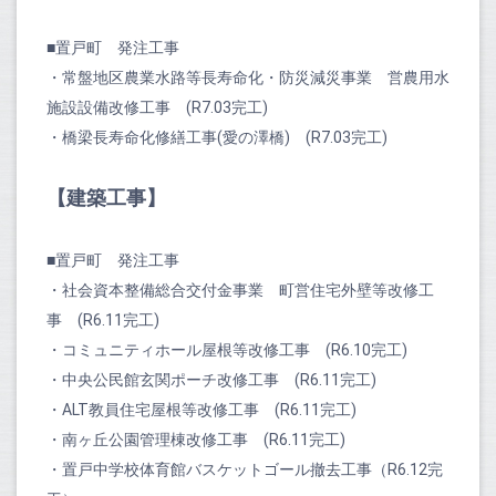
■置戸町 発注工事
・常盤地区農業水路等長寿命化・防災減災事業 営農用水
施設設備改修工事 (R7.03完工)
・橋梁長寿命化修繕工事(愛の澤橋) (R7.03完工)
【建築工事】
■置戸町 発注工事
・社会資本整備総合交付金事業 町営住宅外壁等改修工
事 (R6.11完工)
・コミュニティホール屋根等改修工事 (R6.10完工)
・中央公民館玄関ポーチ改修工事 (R6.11完工)
・ALT教員住宅屋根等改修工事 (R6.11完工)
・南ヶ丘公園管理棟改修工事 (R6.11完工)
・置戸中学校体育館バスケットゴール撤去工事（R6.12完