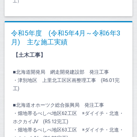
工）
令和5年度 (令和5年4月～令和6年3
月) 主な施工実績
【土木工事】
■北海道開発局 網走開発建設部 発注工事
・津別地区 上里北工区区画整理工事 (R6.01完
工)
■北海道オホーツク総合振興局 発注工事
・畑地帯るべしべ地区62工区 ※ダイイチ・北進・
ホクカイJV (R5.12完工)
・畑地帯るべしべ地区63工区 ※ダイイチ・北進・