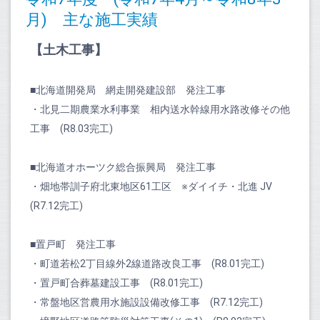
月) 主な施工実績
【土木工事】
■北海道開発局 網走開発建設部 発注工事
・北見二期農業水利事業 相内送水幹線用水路改修その他
工事 (R8.03完工)
■北海道オホーツク総合振興局 発注工事
・畑地帯訓子府北東地区61工区 ※ダイイチ・北進 JV
(R7.12完工)
■置戸町 発注工事
・町道若松2丁目線外2線道路改良工事 (R8.01完工)
・置戸町合葬墓建設工事 (R8.01完工)
・常盤地区営農用水施設設備改修工事 (R7.12完工)