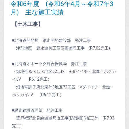
令和6年度 (令和6年4月～令和7年3
月) 主な施工実績
【土木工事】
■北海道開発局 網走開発建設部 発注工事
・津別地区 豊永達美工区区画整理工事 (R7.02完工)
■北海道オホーツク総合振興局 発注工事
・畑地帯るべしべ地区62工区 ※ダイイチ・北進・ホクカ
イJV （R6.12完工）
・畑地帯訓子府北東外3地区72工区 ※ダイイチ・北進・
ホクカイJV （R6.12完工）
■網走建設管理部 発注工事
・置戸福野北見線道単局改工事(防護柵)(補正)外 (R7.03
完工)