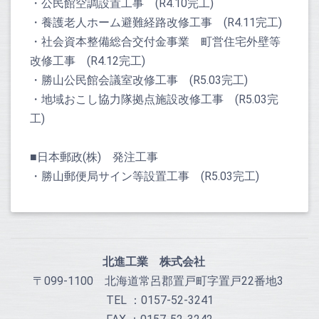
・公民館空調設置工事 (R4.10完工)
・養護老人ホーム避難経路改修工事 (R4.11完工)
・
社会資本整備総合交付金事業 町営住宅外壁等
改修工事 (R4.12完工)
・勝山公民館会議室改修工事 (R5.03完工)
・地域おこし協力隊拠点施設改修工事 (R5.03完
工)
■日本郵政(株) 発注工事
・勝山郵便局サイン等設置工事 (R5.03完工)
北進工業 株式会社
〒099-1100 北海道常呂郡置戸町字置戸22番地3
TEL ：0157-52-3241