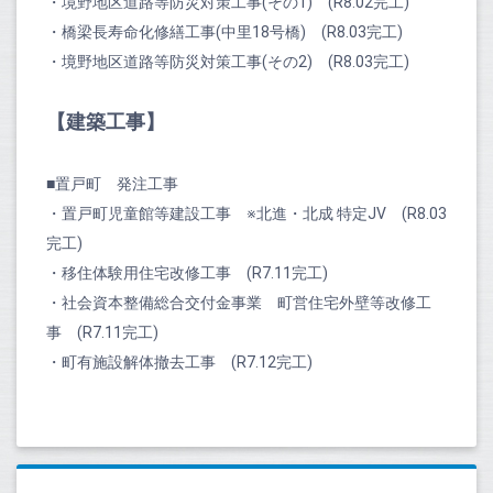
・境野地区道路等防災対策工事(その1) (R8.02完工)
・橋梁長寿命化修繕工事(中里18号橋) (R8.03完工)
・境野地区道路等防災対策工事(その2) (R8.03完工)
【建築工事】
■置戸町 発注工事
・置戸町児童館等建設工事 ※北進・北成 特定JV (R8.03
完工)
・移住体験用住宅改修工事 (R7.11完工)
・社会資本整備総合交付金事業 町営住宅外壁等改修工
事 (R7.11完工)
・町有施設解体撤去工事 (R7.12完工)